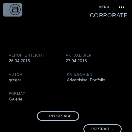
Springe
MENÜ
zum
CORPORATE
Inhalt
VERÖFFENTLICHT
AKTUALISIERT
26.04.2015
27.04.2015
AUTOR
KATEGORIEN
gregor
Advertising
,
Portfolio
FORMAT
Galerie
Beitrags-
←
REPORTAGE
Navigation
PORTRAIT
→