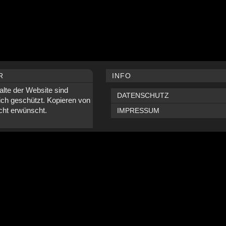
R
INFO
alte der Website sind
DATENSCHUTZ
ich geschützt. Kopieren von
icht erwünscht.
IMPRESSUM