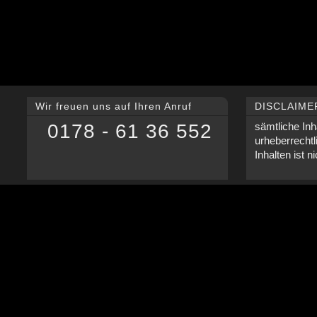
Wir freuen uns auf Ihren Anruf
DISCLAIME
0178 - 61 36 552
sämtliche Inh
urheberrechtl
Inhalten ist n