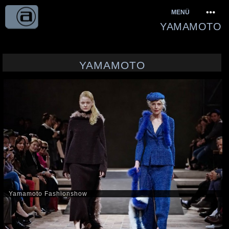
Springe
MENÜ
zum
YAMAMOTO
Inhalt
YAMAMOTO
Yamamoto Fashionshow