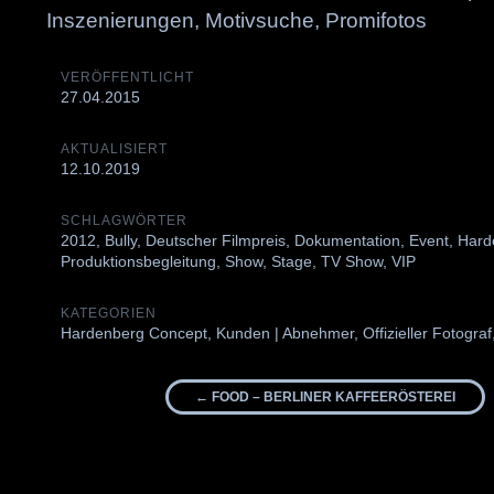
Inszenierungen, Motivsuche, Promifotos
VERÖFFENTLICHT
27.04.2015
AKTUALISIERT
12.10.2019
SCHLAGWÖRTER
2012
,
Bully
,
Deutscher Filmpreis
,
Dokumentation
,
Event
,
Hard
Produktionsbegleitung
,
Show
,
Stage
,
TV Show
,
VIP
KATEGORIEN
Hardenberg Concept
,
Kunden | Abnehmer
,
Offizieller Fotograf
Beitrags-
←
FOOD – BERLINER KAFFEERÖSTEREI
Navigation