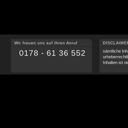
Wir freuen uns auf Ihren Anruf
DISCLAIME
0178 - 61 36 552
sämtliche Inh
urheberrechtl
Inhalten ist n