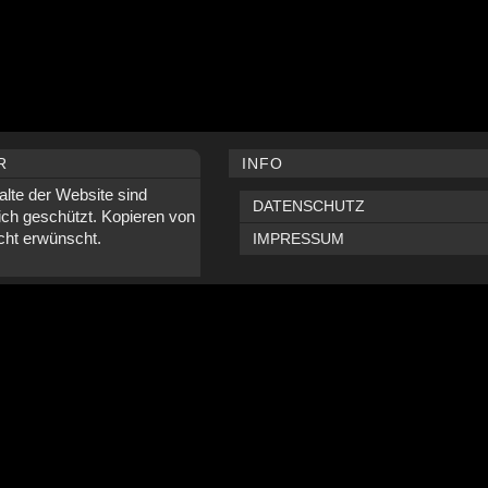
R
INFO
alte der Website sind
DATENSCHUTZ
ich geschützt. Kopieren von
icht erwünscht.
IMPRESSUM