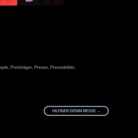
ople
,
Preisträger
,
Presse
,
Pressebilder
,
HILFIGER DENIM MESSE
→