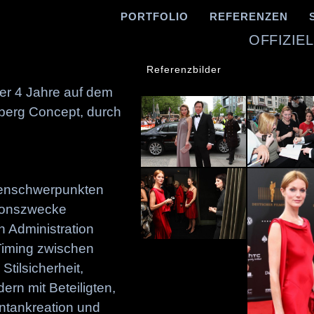
PORTFOLIO
REFERENZEN
OFFIZIE
Referenzbilder
über 4 Jahre auf dem
nberg Concept, durch
menschwerpunkten
tionszwecke
h Administration
Timing zwischen
tilsicherheit,
ern mit Beteiligten,
ntankreation und