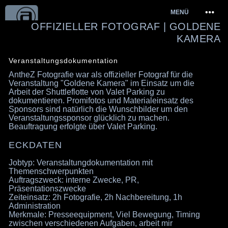
Springe
MENÜ
zum
OFFIZIELLER FOTOGRAF | GOLDENE
Inhalt
KAMERA
Veranstaltungsdokumentation
AntheZ Fotografie war als offizieller Fotograf für die
Veranstaltung "Goldene Kamera" im Einsatz um die
Arbeit der Shuttleflotte von Valet Parking zu
dokumentieren. Promifotos und Materialeinsatz des
Sponsors sind natürlich die Wunschbilder um den
Veranstaltungssponsor glücklich zu machen.
Beauftragung erfolgte über Valet Parking.
ECKDATEN
Jobtyp: Veranstaltungdokumentation mit
Themenschwerpunkten
Auftragszweck: interne Zwecke, PR,
Präsentationszwecke
Zeiteinsatz: 2h Fotografie, 2h Nachbereitung, 1h
Administration
Merkmale: Presseequipment, Viel Bewegung, Timing
zwischen verschiedenen Aufgaben, arbeit mir