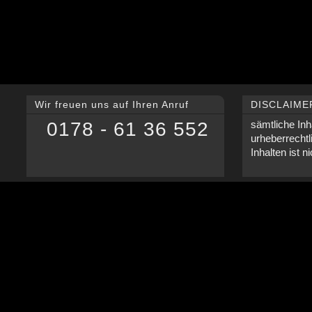
Wir freuen uns auf Ihren Anruf
DISCLAIME
0178 - 61 36 552
sämtliche Inh
urheberrechtl
Inhalten ist n