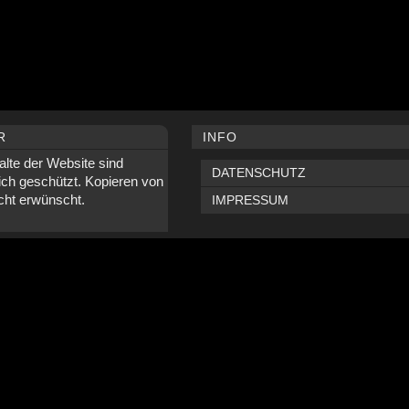
R
INFO
alte der Website sind
DATENSCHUTZ
ich geschützt. Kopieren von
icht erwünscht.
IMPRESSUM