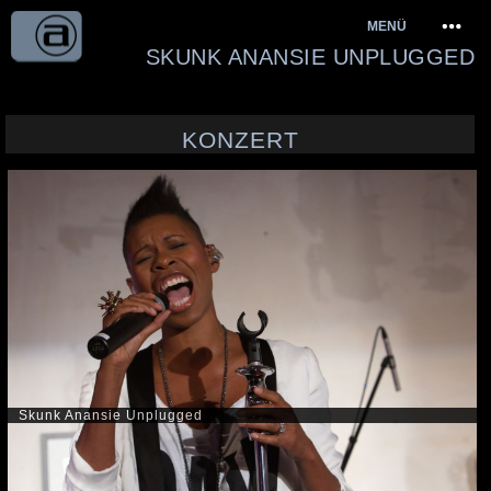
Springe
MENÜ
zum
SKUNK ANANSIE UNPLUGGED
Inhalt
KONZERT
Skunk Anansie Unplugged