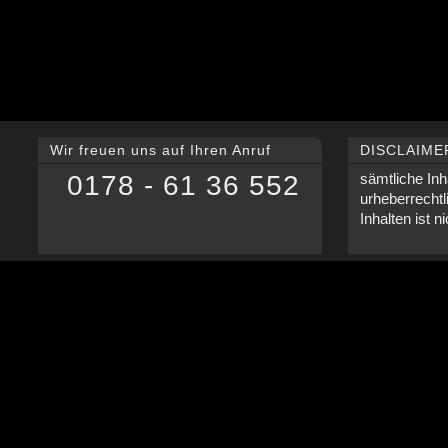
Wir freuen uns auf Ihren Anruf
DISCLAIME
0178 - 61 36 552
sämtliche Inh
urheberrechtl
Inhalten ist n