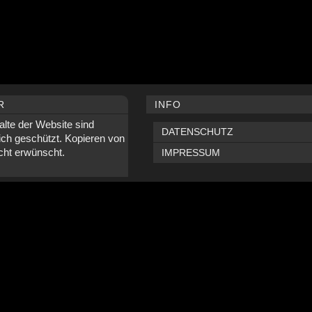
R
INFO
alte der Website sind
DATENSCHUTZ
ich geschützt. Kopieren von
icht erwünscht.
IMPRESSUM