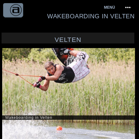
Springe
MENÜ
zum
WAKEBOARDING IN VELTEN
Inhalt
VELTEN
Wakeboarding in Velten